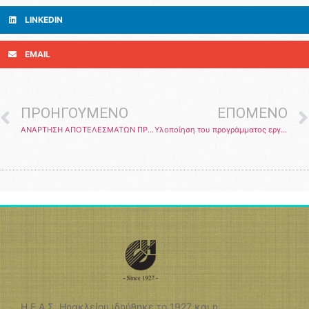
LINKEDIN
EMAIL
ΠΡΟΗΓΟΎΜΕΝΟ
ΕΠΌΜΕΝΟ
ΑΝΑΡΤΗΣΗ ΑΠΟΤΕΛΕΣΜΑΤΩΝ ΠΡΟΣΚΛΗΣΕΩΝ
Υλοποίηση του προγράμματος εργασίας της ΟΕΦ Αγροτική Εταιρική Σύμπραξη Ένωση Ηρακλείου
Η Ε.Α.Σ. Ηρακλείου ιδρύθηκε το 1927 και η